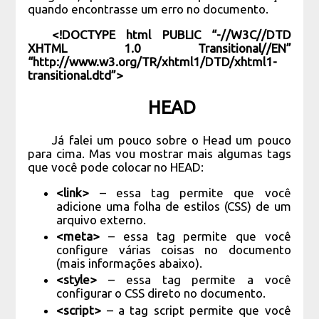
quando encontrasse um erro no documento.
<!DOCTYPE html PUBLIC “-//W3C//DTD
XHTML 1.0 Transitional//EN”
“http://www.w3.org/TR/xhtml1/DTD/xhtml1-
transitional.dtd”>
HEAD
Já falei um pouco sobre o Head um pouco
para cima. Mas vou mostrar mais algumas tags
que você pode colocar no HEAD:
<link>
– essa tag permite que você
adicione uma folha de estilos (CSS) de um
arquivo externo.
<meta>
– essa tag permite que você
configure várias coisas no documento
(mais informações abaixo).
<style>
– essa tag permite a você
configurar o CSS direto no documento.
<script>
– a tag script permite que você