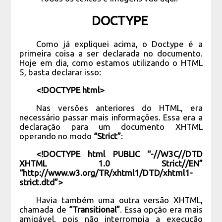
DOCTYPE
Como já expliquei acima, o Doctype é a
primeira coisa a ser declarada no documento.
Hoje em dia, como estamos utilizando o HTML
5, basta declarar isso:
<!DOCTYPE html>
Nas versões anteriores do HTML, era
necessário passar mais informações. Essa era a
declaração para um documento XHTML
operando no modo
“Strict”
:
<!DOCTYPE html PUBLIC “-//W3C//DTD
XHTML 1.0 Strict//EN”
“http://www.w3.org/TR/xhtml1/DTD/xhtml1-
strict.dtd”>
Havia também uma outra versão XHTML,
chamada de
“Transitional”
. Essa opção era mais
amigável, pois não interrompia a execução